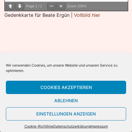
Page
1
/
1
Zoom
100%
Gedenkkarte für Beate Ergün |
Vollbild hier
Archiv
Wir verwenden Cookies, um unsere Website und unseren Service zu
2023
optimieren.
2022
2021
COOKIES AKZEPTIEREN
2020
ABLEHNEN
EINSTELLUNGEN ANZEIGEN
@Copyright 1994-2020 Kurdisches Volkshaus Aachen
e.V.
|
Datenschutz
|
Haftungsausschluss
|
Cookie
Cookie-Richtlinie
Datenschutzerklärung
Impressum
Richtlinie
|
Impressum
|
Kontakt