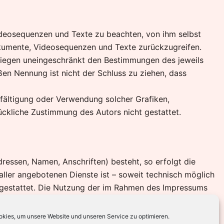
Videosequenzen und Texte zu beachten, von ihm selbst
dokumente, Videosequenzen und Texte zurückzugreifen.
rliegen uneingeschränkt den Bestimmungen des jeweils
ßen Nennung ist nicht der Schluss zu ziehen, dass
ielfältigung oder Verwendung solcher Grafiken,
ckliche Zustimmung des Autors nicht gestattet.
ressen, Namen, Anschriften) besteht, so erfolgt die
aller angebotenen Dienste ist – soweit technisch möglich
gestattet. Die Nutzung der im Rahmen des Impressums
mailadressen durch Dritte zur Übersendung von nicht
nnten Spam-Mails bei Verstössen gegen dieses Verbot sind
kies, um unsere Website und unseren Service zu optimieren.