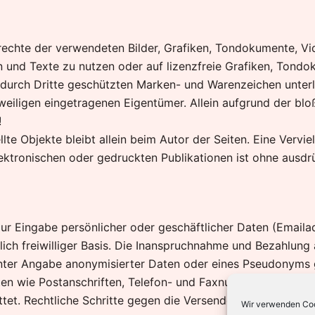
berrechte der verwendeten Bilder, Grafiken, Tondokumente, 
en und Texte zu nutzen oder auf lizenzfreie Grafiken, Ton
. durch Dritte geschützten Marken- und Warenzeichen unte
weiligen eingetragenen Eigentümer. Allein aufgrund der blo
!
llte Objekte bleibt allein beim Autor der Seiten. Eine Verv
tronischen oder gedruckten Publikationen ist ohne ausdrü
ur Eingabe persönlicher oder geschäftlicher Daten (Emailad
ich freiwilliger Basis. Die Inanspruchnahme und Bezahlung 
nter Angabe anonymisierter Daten oder eines Pseudonyms 
ten wie Postanschriften, Telefon- und Faxnummern sowie E
attet. Rechtliche Schritte gegen die Versender von sogena
Wir verwenden Coo