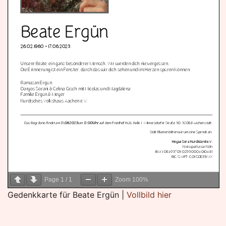
Page
1
/
1
Zoom
100%
Gedenkkarte für Beate Ergün |
Vollbild hier