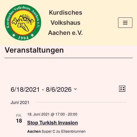
Kurdisches
Zum
Volkshaus
Inhalt
Aachen e.V.
springen
Veranstaltungen
6/18/2021
 - 
8/6/2026
Veran
Ansic
LISTE
Ansic
Datum
Naviga
Juni 2021
wählen.
Navig
18. Juni 2021 @ 17:00
-
20:00
FR.
18
Stop Turkish Invasion
Aachen
Super C zu Elisenbrunnen