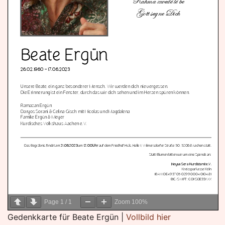
Page
1
/
1
Zoom
100%
Gedenkkarte für Beate Ergün |
Vollbild hier