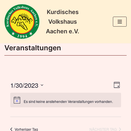
Kurdisches
Zum
Volkshaus
Inhalt
Aachen e.V.
springen
Veranstaltungen
1/30/2023
Veran
Ansic
TAG
Ansic
Datum
Naviga
wählen.
Navig
Es sind keine anstehenden Veranstaltungen vorhanden.
Vorheriger Tag
NÄCHSTER TAG