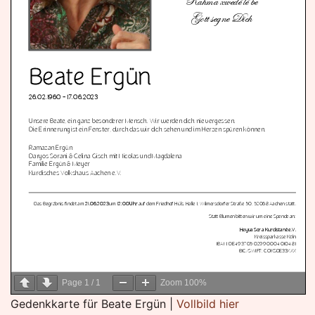
Page
1
/
1
Zoom
100%
Gedenkkarte für Beate Ergün |
Vollbild hier