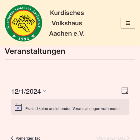
Kurdisches
Zum
Volkshaus
Inhalt
Aachen e.V.
springen
Veranstaltungen
12/1/2024
Veran
Ansic
TAG
Ansic
Datum
Naviga
wählen.
Navig
Es sind keine anstehenden Veranstaltungen vorhanden.
Vorheriger Tag
NÄCHSTER TAG