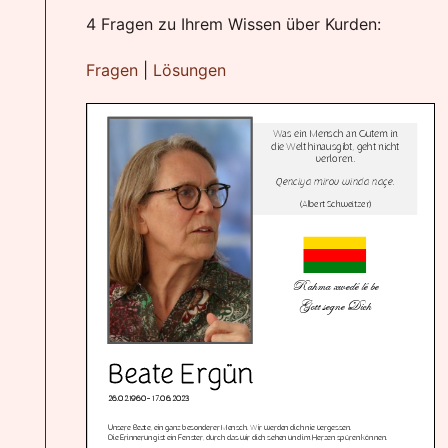
chten-
ation
4 Fragen zu Ihrem Wissen über Kurden:
gation
Fragen
|
Lösungen