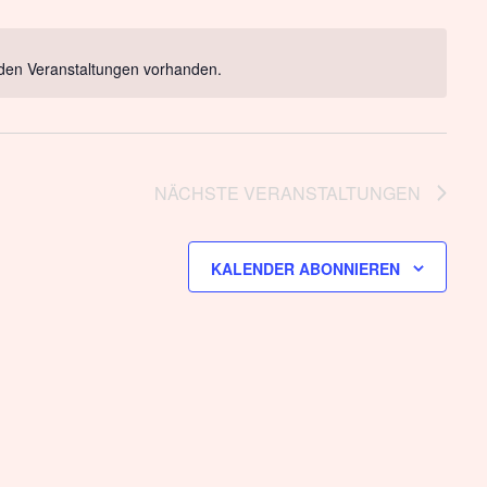
Ansi
Navig
Navi
den Veranstaltungen vorhanden.
NÄCHSTE
VERANSTALTUNGEN
KALENDER ABONNIEREN