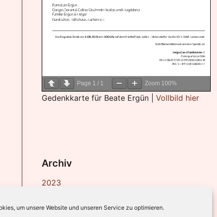
Page
1
/
1
Zoom
100%
Gedenkkarte für Beate Ergün |
Vollbild hier
Archiv
2023
2022
kies, um unsere Website und unseren Service zu optimieren.
2021