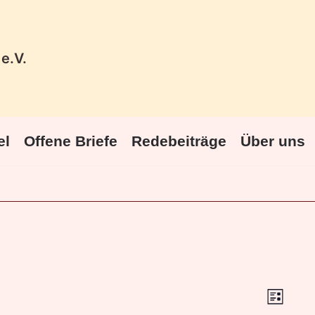
e.V.
el
Offene Briefe
Redebeiträge
Über uns
Vera
Ansic
LISTE