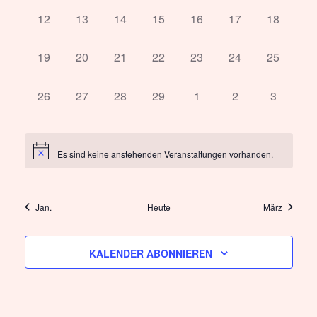
0
0
0
0
0
0
0
12
13
14
15
16
17
18
Veranstaltungen,
Veranstaltungen,
Veranstaltungen,
Veranstaltungen,
Veranstaltungen,
Veranstaltungen,
Veranstal
0
0
0
0
0
0
0
19
20
21
22
23
24
25
Veranstaltungen,
Veranstaltungen,
Veranstaltungen,
Veranstaltungen,
Veranstaltungen,
Veranstaltungen,
Veranstal
0
0
0
0
0
0
0
26
27
28
29
1
2
3
Veranstaltungen,
Veranstaltungen,
Veranstaltungen,
Veranstaltungen,
Veranstaltungen,
Veranstaltungen,
Veransta
Es sind keine anstehenden Veranstaltungen vorhanden.
Jan.
Heute
März
KALENDER ABONNIEREN